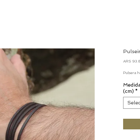
Pulsei
ARS 93.
Pulsera h
Medida
(cm)
*
Sele