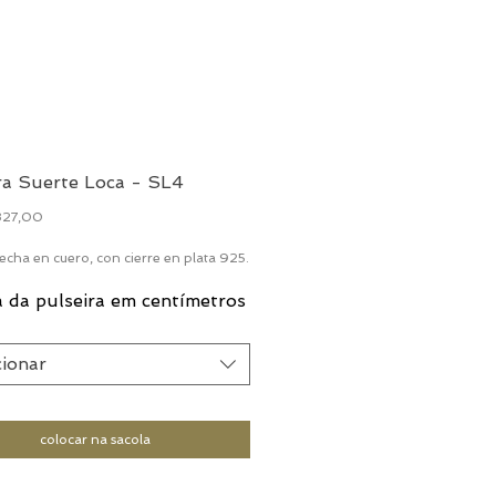
ra Suerte Loca - SL4
Preço
827,00
echa en cuero, con cierre en plata 925.
 da pulseira em centímetros
cionar
colocar na sacola