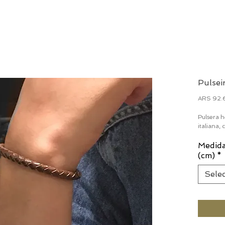
Pulsei
ARS 92.
Pulsera h
italiana,
Medida
(cm)
*
Sele