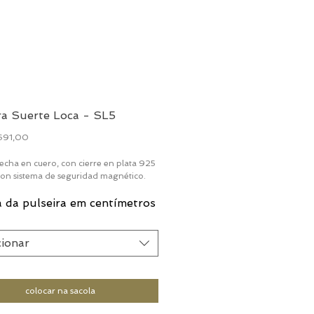
ra Suerte Loca - SL5
Preço
691,00
echa en cuero, con cierre en plata 925
 con sistema de seguridad magnético.
 da pulseira em centímetros
cionar
colocar na sacola