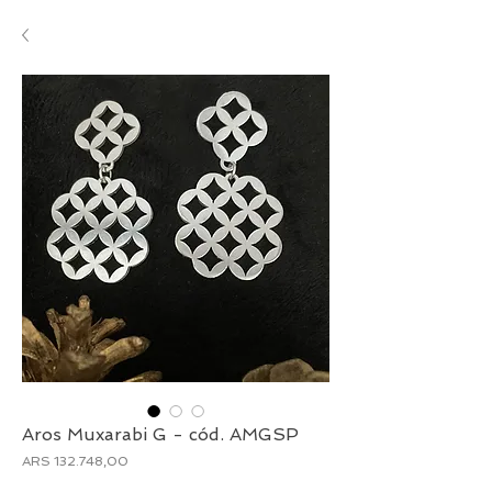
Aros Muxarabi G - cód. AMGSP
Preço
ARS 132.748,00