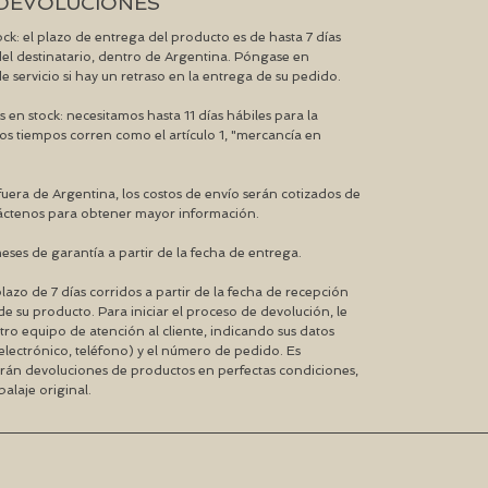
Y DEVOLUCIONES
ck: el plazo de entrega del producto es de hasta 7 días
el destinatario, dentro de Argentina. Póngase en
 servicio si hay un retraso en la entrega de su pedido.
 en stock: necesitamos hasta 11 días hábiles para la
os tiempos corren como el artículo 1, "mercancía en
 fuera de Argentina, los costos de envío serán cotizados de
áctenos para obtener mayor información.
eses de garantía a partir de la fecha de entrega.
azo de 7 días corridos a partir de la fecha de recepción
de su producto. Para iniciar el proceso de devolución, le
ro equipo de atención al cliente, indicando sus datos
lectrónico, teléfono) y el número de pedido. Es
arán devoluciones de productos en perfectas condiciones,
alaje original.