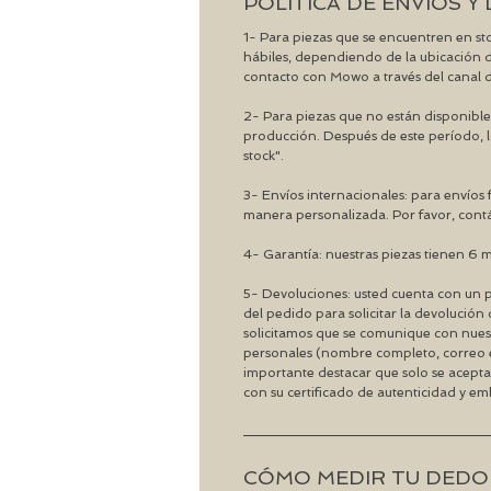
POLÍTICA DE ENVÍOS 
1- Para piezas que se encuentren en sto
hábiles, dependiendo de la ubicación d
contacto con Mowo a través del canal de
2- Para piezas que no están disponibles
producción. Después de este período, l
stock".​
​3- Envíos internacionales: para envíos
manera personalizada. Por favor, cont
4- Garantía: nuestras piezas tienen 6 m
5- Devoluciones: usted cuenta con un pl
del pedido para solicitar la devolución 
solicitamos que se comunique con nuest
personales (nombre completo, correo e
importante destacar que solo se acept
con su certificado de autenticidad y emb
CÓMO MEDIR TU DEDO