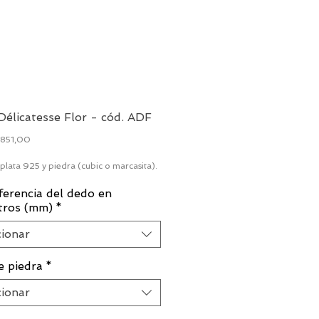
 Délicatesse Flor - cód. ADF
Preço
.851,00
 plata 925 y piedra (cubic o marcasita).
ferencia del dedo en
tros (mm)
*
cionar
e piedra
*
cionar