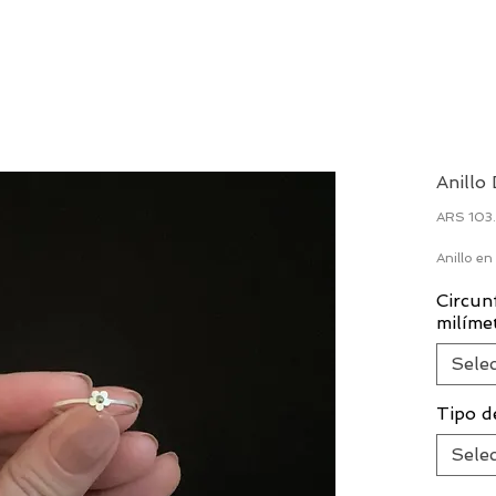
Anillo
ARS 103
Anillo en
Circun
milíme
Sele
Tipo d
Sele